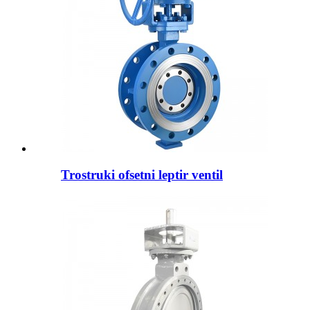
Trostruki ofsetni leptir ventil