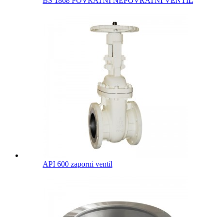
BS 1868 POVRATNI NEPOVRATNI VENTIL
API 600 zaporni ventil