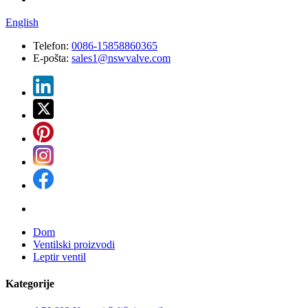
English
Telefon:
0086-15858860365
E-pošta:
sales1@nswvalve.com
Dom
Ventilski proizvodi
Leptir ventil
Kategorije