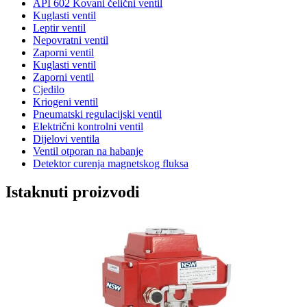
API 602 Kovani čelični ventil
Kuglasti ventil
Leptir ventil
Nepovratni ventil
Zaporni ventil
Kuglasti ventil
Zaporni ventil
Cjedilo
Kriogeni ventil
Pneumatski regulacijski ventil
Električni kontrolni ventil
Dijelovi ventila
Ventil otporan na habanje
Detektor curenja magnetskog fluksa
Istaknuti proizvodi