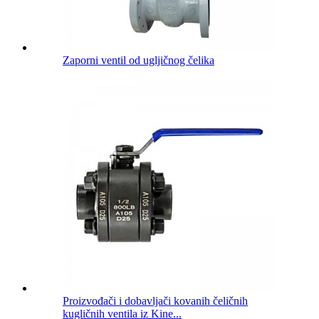
Zaporni ventil od ugljičnog čelika
Proizvođači i dobavljači kovanih čeličnih
kugličnih ventila iz Kine...