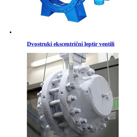
Dvostruki ekscentrični leptir ventili