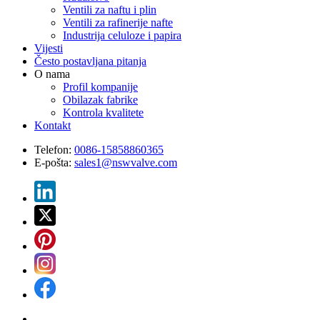
Ventili za naftu i plin
Ventili za rafinerije nafte
Industrija celuloze i papira
Vijesti
Često postavljana pitanja
O nama
Profil kompanije
Obilazak fabrike
Kontrola kvalitete
Kontakt
Telefon:
0086-15858860365
E-pošta:
sales1@nswvalve.com