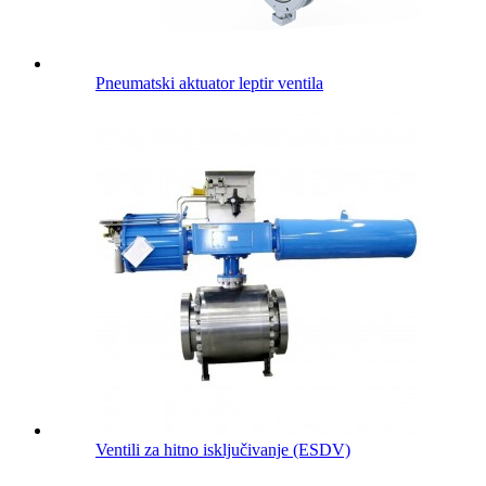
Pneumatski aktuator leptir ventila
Ventili za hitno isključivanje (ESDV)