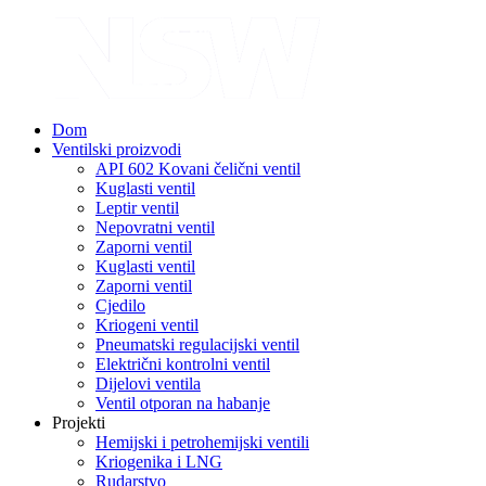
Dom
Ventilski proizvodi
API 602 Kovani čelični ventil
Kuglasti ventil
Leptir ventil
Nepovratni ventil
Zaporni ventil
Kuglasti ventil
Zaporni ventil
Cjedilo
Kriogeni ventil
Pneumatski regulacijski ventil
Električni kontrolni ventil
Dijelovi ventila
Ventil otporan na habanje
Projekti
Hemijski i petrohemijski ventili
Kriogenika i LNG
Rudarstvo