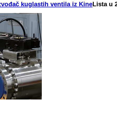
zvođač kuglastih ventila iz Kine
Lista u 