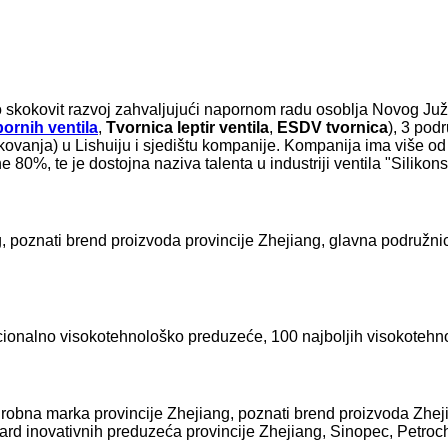
o skokovit razvoj zahvaljujući napornom radu osoblja Novog J
ornih ventila
,
Tvornica leptir ventila
,
ESDV tvornica
), 3 pod
(kovanja) u Lishuiju i sjedištu kompanije. Kompanija ima više od
ne 80%, te je dostojna naziva talenta u industriji ventila "Silikon
ang, poznati brend proizvoda provincije Zhejiang, glavna podru
acionalno visokotehnološko preduzeće, 100 najboljih visokotehno
a robna marka provincije Zhejiang, poznati brend proizvoda Zhe
dard inovativnih preduzeća provincije Zhejiang, Sinopec, Petroc