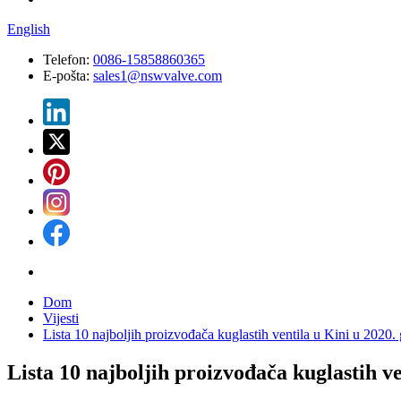
English
Telefon:
0086-15858860365
E-pošta:
sales1@nswvalve.com
Dom
Vijesti
Lista 10 najboljih proizvođača kuglastih ventila u Kini u 2020.
Lista 10 najboljih proizvođača kuglastih ve