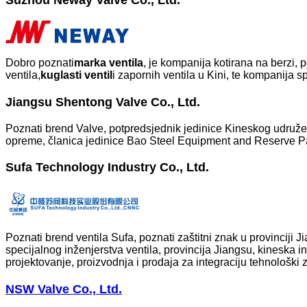
Suzhou Neway Valve Co., Ltd.
Dobro poznati
marka ventila
, je kompanija kotirana na berzi, 
ventila,
kuglasti ventil
i zapornih ventila u Kini, te kompanija sp
Jiangsu Shentong Valve Co., Ltd.
Poznati brend Valve, potpredsjednik jedinice Kineskog udružen
opreme, članica jedinice Bao Steel Equipment and Reserve P
Sufa Technology Industry Co., Ltd.
Poznati brend ventila Sufa, poznati zaštitni znak u provinciji J
specijalnog inženjerstva ventila, provincija Jiangsu, kineska ind
projektovanje, proizvodnja i prodaja za integraciju tehnološk
NSW Valve Co., Ltd.