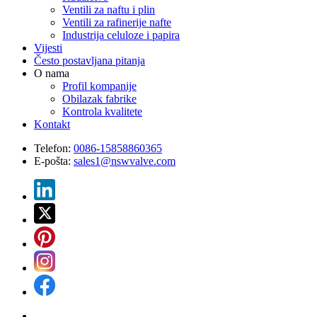
Ventili za naftu i plin
Ventili za rafinerije nafte
Industrija celuloze i papira
Vijesti
Često postavljana pitanja
O nama
Profil kompanije
Obilazak fabrike
Kontrola kvalitete
Kontakt
Telefon:
0086-15858860365
E-pošta:
sales1@nswvalve.com