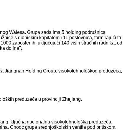
užnog Walesa. Grupa sada ima 5 holding podružnica
ružnice s dioničkim kapitalom i 11 poslovnica, formirajući tri
 1000 zaposlenih, uključujući 140 viših stručnih radnika, od
ska dolina".
žnica Jiangnan Holding Group, visokotehnološkog preduzeća,
loških preduzeća u provinciji Zhejiang,
jiang, ključna nacionalna visokotehnološka preduzeća,
hina, Cnooc grupa srednjoškolskih ventila pod pritiskom,