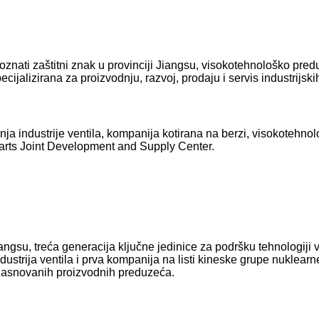
poznati zaštitni znak u provinciji Jiangsu, visokotehnološko pre
ecijalizirana za proizvodnju, razvoj, prodaju i servis industrijskih
ja industrije ventila, kompanija kotirana na berzi, visokotehn
arts Joint Development and Supply Center.
iangsu, treća generacija ključne jedinice za podršku tehnologiji v
ustrija ventila i prva kompanija na listi kineske grupe nuklearne i
i zasnovanih proizvodnih preduzeća.