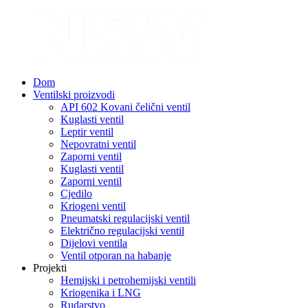
Dom
Ventilski proizvodi
API 602 Kovani čelični ventil
Kuglasti ventil
Leptir ventil
Nepovratni ventil
Zaporni ventil
Kuglasti ventil
Zaporni ventil
Cjedilo
Kriogeni ventil
Pneumatski regulacijski ventil
Električno regulacijski ventil
Dijelovi ventila
Ventil otporan na habanje
Projekti
Hemijski i petrohemijski ventili
Kriogenika i LNG
Rudarstvo