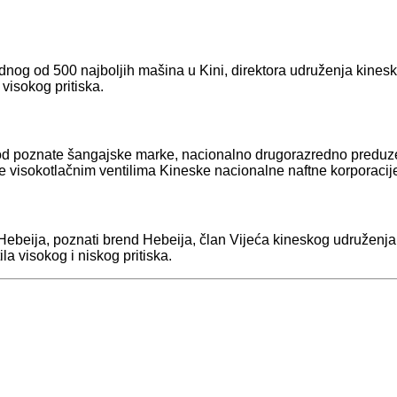
dnog od 500 najboljih mašina u Kini, direktora udruženja kines
 visokog pritiska.
zvod poznate šangajske marke, nacionalno drugorazredno preduz
je visokotlačnim ventilima Kineske nacionalne naftne korporacij
ebeija, poznati brend Hebeija, član Vijeća kineskog udruženja ve
a visokog i niskog pritiska.