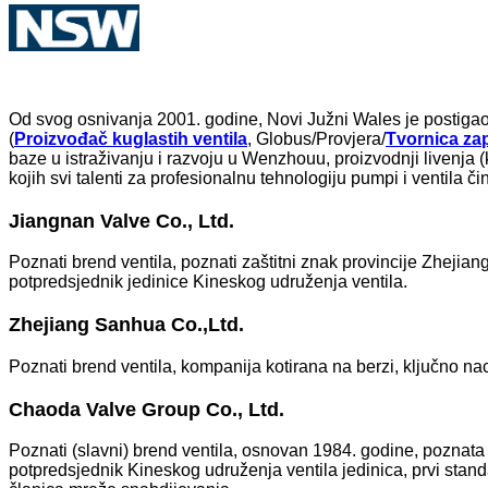
Od svog osnivanja 2001. godine, Novi Južni Wales je postiga
(
Proizvođač kuglastih ventila
, Globus/Provjera/
Tvornica zap
baze u istraživanju i razvoju u Wenzhouu, proizvodnji livenja 
kojih svi talenti za profesionalnu tehnologiju pumpi i ventila či
Jiangnan Valve Co., Ltd.
Poznati brend ventila, poznati zaštitni znak provincije Zheji
potpredsjednik jedinice Kineskog udruženja ventila.
Zhejiang Sanhua Co.,Ltd.
Poznati brend ventila, kompanija kotirana na berzi, ključno n
Chaoda Valve Group Co., Ltd.
Poznati (slavni) brend ventila, osnovan 1984. godine, poznat
potpredsjednik Kineskog udruženja ventila jedinica, prvi stan